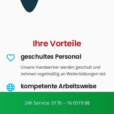
Ihre Vorteile
geschultes Personal
Unsere Handwerker werden geschult und
nehmen regelmäßig an Weiterbildungen teil.
kompetente Arbeitsweise
Wir arbeiten fair und transparent. Unsere
24h Service: 0176 – 16 0519 88
Handwerker erläutern Ihnen anfallende
Arbeiten vorab.